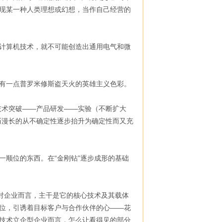
现某一种人类理想或幻想，当作自己经营的
计算机技术，就不可能创造出通用电气和微
有一点普罗米修斯盗天火的英雄主义色彩。
技术突破——产品研发——实验（不断扩大
历漫长的从不确定性逐步抬升为确定性而又充
顺位的东西。在“金刚钻”逐步成形的基础
对企业而言，主干是它的核心技术及其载体
位，引诱着目标客户与合作伙伴的心——花
技术立企型企业而言，怎么让看得见的部分