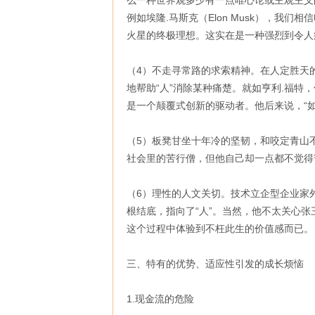
么一种世界观多少有一点唯心论或主观主义
例如埃隆.马斯克（Elon Musk），
火星的终极理想。这实在是一种强烈到令人
（4）不走寻常路的求索精神。在人定胜天
地帮助“人”消除某种痛楚。就如亨利.福
是一个颠覆式创新的驱动者。他后来说，“
（5）板凳甘坐十年冷的坚韧，和咬定青山
社会里的苦行僧，但他自己却一点都不觉得
（6）理性的人文关切。技术立企型企业家
根结底，指向了“人”。当然，他不太关心
这个过程中体验到不枉此生的价值感而已。
三、特有的优势、适应性引发的成长烦恼
1.现金流的危险