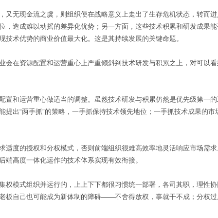
，又无现金流之虞，则组织便在战略意义上走出了生存危机状态，转而进
位，造成难以动摇的差异化优势；另一方面，这些技术积累和研发成果能
现技术优势的商业价值最大化。这是其持续发展的关键命题。
业会在资源配置和运营重心上严重倾斜到技术研发与积累之上，对可以看到
配置和运营重心做适当的调整。虽然技术研发与积累仍然是优先级第一的工
能提出“两手抓”的策略，一手抓保持技术领先地位；一手抓技术成果的市
求适度的授权和分权模式，否则前端组织很难高效率地灵活响应市场需求
后端高度一体化运作的技术体系实现有效衔接。
集权模式组织并运行的，上上下下都很习惯统一部署，各司其职，理性协
老板自己也可能成为新体制的障碍——不舍得放权，事就干不成；分权过