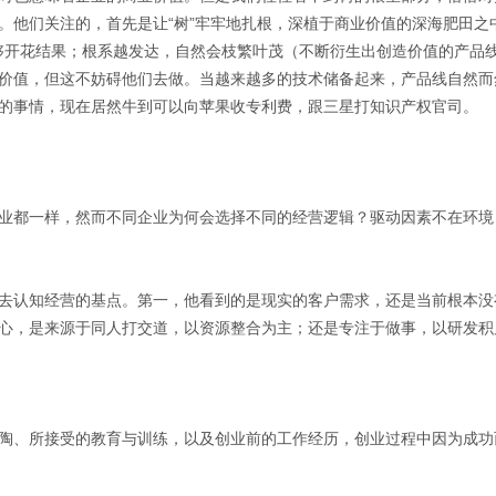
。他们关注的，首先是让“树”牢牢地扎根，深植于商业价值的深海肥田之
，能够开花结果；根系越发达，自然会枝繁叶茂（不断衍生出创造价值的产品
价值，但这不妨碍他们去做。当越来越多的技术储备起来，产品线自然而
的事情，现在居然牛到可以向苹果收专利费，跟三星打知识产权官司。
业都一样，然而不同企业为何会选择不同的经营逻辑？驱动因素不在环境
去认知经营的基点。第一，他看到的是现实的客户需求，还是当前根本没
心，是来源于同人打交道，以资源整合为主；还是专注于做事，以研发积
陶、所接受的教育与训练，以及创业前的工作经历，创业过程中因为成功