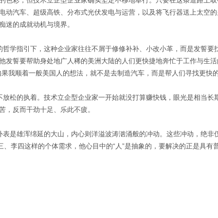
的色彩，但技术立企型企业家确实坚定不移地奉行。只要在这条道路上取
我们相信电动汽车、超级高铁、分布式光伏发电与运营，以及将飞行器送上太
痴迷的成就动机与境界。
的哲学指引下，这种企业家往往不屑于修修补补、小改小革，而是发誓要
特，他发誓要帮助身处地广人稀的美洲大陆的人们更快捷地奔忙于工作与生
如果我顺着一般美国人的想法，就不是去制造汽车，而是帮人们寻找更快的
不放松的执着。技术立企型企业家一开始就没打算赚快钱，眼光是相当长
苦，反而干劲十足、乐此不疲。
外表是雄浑绵延的大山，内心则洋溢波涛汹涌般的冲动。这些冲动，绝非
张三、李四这样的个体需求，他心目中的“人”是抽象的，要解决的正是具有