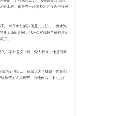
得哪怕一丁点儿的进步，他都会备受鼓励。
空的火箭工程，都是在一步步坚定并接近他移民
找到一种革命性解决问题的办法，一劳永逸
活的各个场所之间，但怎么实现呢？福特注定
马了。”
期的。某种意义上讲，旁人看来，他是商业
仅仅为了他自己，或仅仅为了赚钱，而是归
普适价值的人类痛苦。而他自己，不过是在