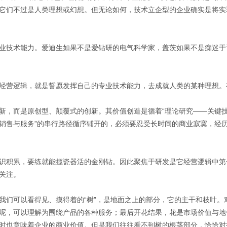
它们不过是人类理想或幻想。但无论如何，技术立企型的企业确实是将实
业技术能力。爱迪生如果不是爱钻研的电气科学家，盖茨如果不是痴迷于
经营逻辑，就是誓愿发挥自己的专业技术能力，去成就人类的某种理想。
新，而是原创型、颠覆式的创新。其价值创造是循着“理论研究——关键
销售与服务”的串行路径循序铺开的，必须要忍受长时间的商业寂寞，经
识积累，要练就能揽瓷器活的金刚钻。因此聚焦于研发是它经营逻辑中第一
关注。
我们可以看得见、摸得着的“树”，是地面之上的部分，它的主干和枝叶。
呢，可以理解为围绕产品的各种服务；最后开花结果，花是市场价值与地
时也意味着企业的商业价值。但是我们往往看不到树的根茎部分，恰恰对