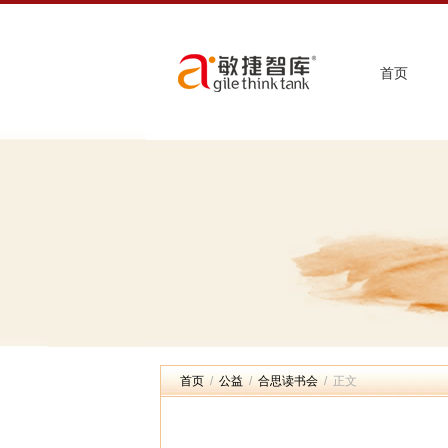
首页
首页
/
公益
/
合思读书会
/ 正文