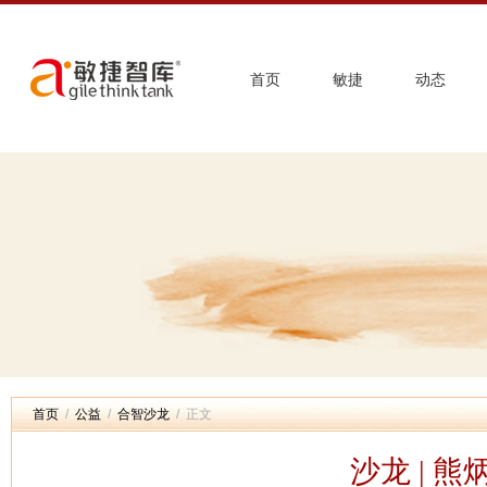
首页
敏捷
动态
首页
/
公益
/
合智沙龙
/ 正文
沙龙 | 